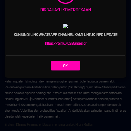
oleh para *oddsmaker* di London atau Makau.
DIRGAHAYU KEMERDEKAAN
Direct Feed API ke Early Market
Sportsbook
KUNJUNGI LINK WHATSAPP CHANNEL KAMI UNTUK INFO UPDATE
Kunci kemenangan telak dalam arena
judi bola
adalah masuk ke pasar sebelum publik
menyadari perubahan formasi tim atau kondisi cuaca. Sistem kami terintegrasi langsung
https://bit.ly/CSBursaslot
melalui *Direct Feed API* ke pusat bursa B2B internasional. Ini memastikan Anda
mendapatkan akses ke *Early Market* dengan *odds* (kei) terbaik sebelum bandar lokal
melakukan penyesuaian (*hedging*). Tidak ada lagi cerita taruhan *Running Ball* yang
ditolak sepihak saat tim Anda sedang menyerang balik.
OK
Isolasi Engine RNG pada Eksekusi Putaran Slot
Ketertinggalan teknologi tidak hanya merugikan pemain bola, tapi juga pemain slot.
Pernahkah putaran Anda tiba-tiba patah-patah (*stuttering*) di jam sibuk? Itu terjadi karena
ribuan pemain dipaksa berbagi satu *state* memori mesin. Kami mengimplementasikan
Isolasi Engine RNG (*Random Number Generator*). Setiap kali Anda menekan putaran di
mesin kami, sistem mengalokasikan *thread* memori khusus secara independen untuk
akun Anda. Volatilitas dan probabilitas *scatter* Anda tidak akan saling tumpang tindih atau
disedot oleh kepadatan trafik pemain lain.
Sistem Kliring Finansial Desentralisasi untuk High Roller