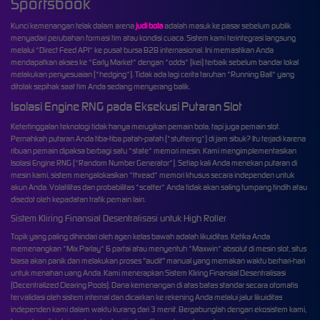
Sportsbook
Kunci kemenangan telak dalam arena
judi bola
adalah masuk ke pasar sebelum publik
menyadari perubahan formasi tim atau kondisi cuaca. Sistem kami terintegrasi langsung
melalui *Direct Feed API* ke pusat bursa B2B internasional. Ini memastikan Anda
mendapatkan akses ke *Early Market* dengan *odds* (kei) terbaik sebelum bandar lokal
melakukan penyesuaian (*hedging*). Tidak ada lagi cerita taruhan *Running Ball* yang
ditolak sepihak saat tim Anda sedang menyerang balik.
Isolasi Engine RNG pada Eksekusi Putaran Slot
Ketertinggalan teknologi tidak hanya merugikan pemain bola, tapi juga pemain slot.
Pernahkah putaran Anda tiba-tiba patah-patah (*stuttering*) di jam sibuk? Itu terjadi karena
ribuan pemain dipaksa berbagi satu *state* memori mesin. Kami mengimplementasikan
Isolasi Engine RNG (*Random Number Generator*). Setiap kali Anda menekan putaran di
mesin kami, sistem mengalokasikan *thread* memori khusus secara independen untuk
akun Anda. Volatilitas dan probabilitas *scatter* Anda tidak akan saling tumpang tindih atau
disedot oleh kepadatan trafik pemain lain.
Sistem Kliring Finansial Desentralisasi untuk High Roller
Topik yang paling dihindari oleh agen kelas bawah adalah likuiditas. Ketika Anda
memenangkan *Mix Parlay* 6 partai atau menyentuh *Maxwin* absolut di mesin slot, situs
biasa akan panik dan melakukan proses "audit" manual yang memakan waktu berhari-hari
untuk menahan uang Anda. Kami menerapkan Sistem Kliring Finansial Desentralisasi
(Decentralized Clearing Pools). Dana kemenangan di atas batas standar secara otomatis
tervalidasi oleh sistem internal dan dicairkan ke rekening Anda melalui jalur likuiditas
independen kami dalam waktu kurang dari 3 menit. Bergabunglah dengan ekosistem kami,