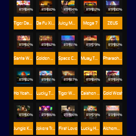
RTP
84%
RTP
90%
RTP
94%
RTP
82%
RTP
90%
Tiger Dance
Da Fu Xiao Fu
Juicy Market
Mega 7
ZEUS
RTP
92%
RTP
92%
RTP
91%
RTP
79%
RTP
82%
Santa Wild Drop
Golden Monkey
Space Conquest
Muay Thai Fighter
Pharaoh Gates
RTP
82%
RTP
91%
RTP
87%
RTP
84%
RTP
94%
Ho Yeah Monkey
Lucky Twin Sea
Tiger Warrior
Caishen Deluxe Maxways
Gold West
RTP
90%
RTP
86%
RTP
86%
RTP
79%
RTP
84%
Jungle King
Jokers Treasure Exclusive
First Love
Lucky Horse
Alchemy Quest Jackpot