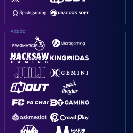
Arcade