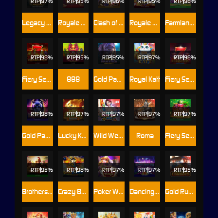
RTP
97%
RTP
95%
RTP
96%
RTP
95%
RTP
98%
Legacy of Kong Maxways
Royale House
Clash of the Giants
Royale Vegas
Farmland Frenzy Maxways
RTP
98%
RTP
95%
RTP
95%
RTP
97%
RTP
98%
Fiery Sevens
888
Gold Panther Maxways
Royal Katt
Fiery Sevens Exclusive
RTP
98%
RTP
97%
RTP
97%
RTP
97%
RTP
97%
Gold Panther
Lucky Koi Exclusive
Wild Wet Win
Roma
Fiery Sevens Hot 100
RTP
95%
RTP
98%
RTP
97%
RTP
97%
RTP
95%
Brothers kingdom
Crazy Bomber
Poker Ways
Dancing Fever
Gold Rush Cowboys