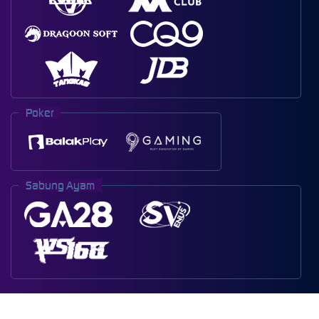
Poker
Sabung Ayam