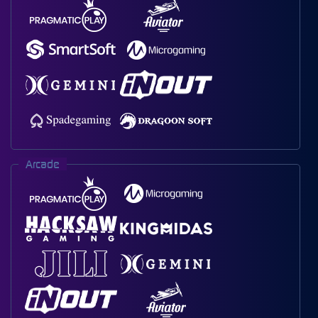
Arcade