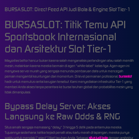
BURSASLOT: Direct Feed API Judi Bola & Engine Slot Tier-1
BURSASLOT: Titik Temu API
Sportsbook Internasional
dan Arsitektur Slot Tier-1
Mayoritas bettor hancur bukan karena salah menganalisis pertandingan atau salah memilih
mesin, melainkan karena mereka bermain di agen *white-label* kelas tiga. Agen-agen ini
menyewa server murah yang sengaja menunda pembaruan data untuk mencegah
pemain mengambil keuntungan dari momentum. Di level permainan profesional,
bursaslot
hadir untuk memutus rantai kerugian tersebut. Kami menyediakan infrastruktur Tier-1 yang
memberi Anda akses tanpa perantara ke bursa taruhan global dan probabilitas mesin yang
tidak dimanipulasi.
Bypass Delay Server: Akses
Langsung ke Raw Odds & RNG
Situs amatir sengaja memasang *delay* 3 hingga 5 detik pada antarmuka mereka.
Tujuannya sederhana: ketika terjadi penalti atau kartu merah di lapangan, mereka punya
waktu untuk menolak (*reject*) tiket taruhan Anda. Sebagai
situs judi bola
dengan arsitektur