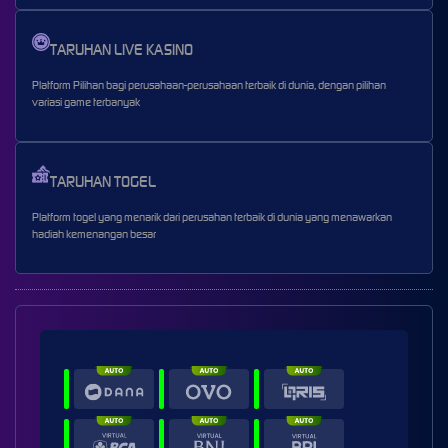
TARUHAN LIVE KASINO
Platform Pilihan bagi perusahaan-perusahaan terbaik di dunia, dengan pilihan
variasi game terbanyak
TARUHAN TOGEL
Platform togel yang menarik dari perusahan terbaik di dunia yang menawarkan
hadiah kemenangan besar