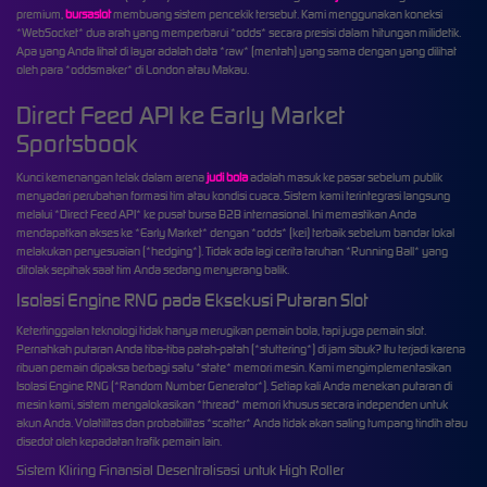
premium,
bursaslot
membuang sistem pencekik tersebut. Kami menggunakan koneksi
*WebSocket* dua arah yang memperbarui *odds* secara presisi dalam hitungan milidetik.
Apa yang Anda lihat di layar adalah data *raw* (mentah) yang sama dengan yang dilihat
oleh para *oddsmaker* di London atau Makau.
Direct Feed API ke Early Market
Sportsbook
Kunci kemenangan telak dalam arena
judi bola
adalah masuk ke pasar sebelum publik
menyadari perubahan formasi tim atau kondisi cuaca. Sistem kami terintegrasi langsung
melalui *Direct Feed API* ke pusat bursa B2B internasional. Ini memastikan Anda
mendapatkan akses ke *Early Market* dengan *odds* (kei) terbaik sebelum bandar lokal
melakukan penyesuaian (*hedging*). Tidak ada lagi cerita taruhan *Running Ball* yang
ditolak sepihak saat tim Anda sedang menyerang balik.
Isolasi Engine RNG pada Eksekusi Putaran Slot
Ketertinggalan teknologi tidak hanya merugikan pemain bola, tapi juga pemain slot.
Pernahkah putaran Anda tiba-tiba patah-patah (*stuttering*) di jam sibuk? Itu terjadi karena
ribuan pemain dipaksa berbagi satu *state* memori mesin. Kami mengimplementasikan
Isolasi Engine RNG (*Random Number Generator*). Setiap kali Anda menekan putaran di
mesin kami, sistem mengalokasikan *thread* memori khusus secara independen untuk
akun Anda. Volatilitas dan probabilitas *scatter* Anda tidak akan saling tumpang tindih atau
disedot oleh kepadatan trafik pemain lain.
Sistem Kliring Finansial Desentralisasi untuk High Roller