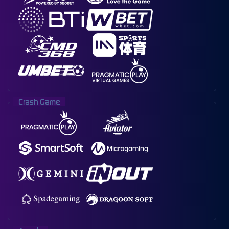
Crash Game