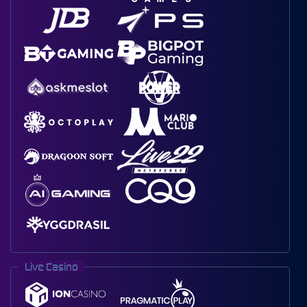
Live Casino