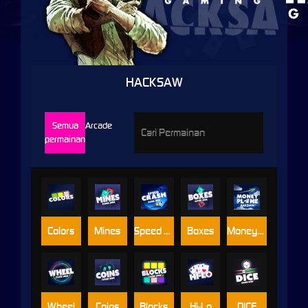
HACKSAW
Semua
Arcade
permainan
Colors
Mines
Speed Crash
Boxes
Moneyplane
Wheel
Coins
Blocks
Hi-Lo
DICE