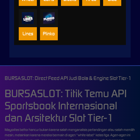
Lines
Plinko
BURSASLOT: Direct Feed API Judi Bola & Engine Slot Tier-1
BURSASLOT: Titik Temu API
Sportsbook Internasional
dan Arsitektur Slot Tier-1
Mayoritas bettor hancur bukan karena salah menganalisis pertandingan atau salah memilih
mesin, melainkan karena mereka bermain di agen *white-label* kelas tiga. Agen-agen ini