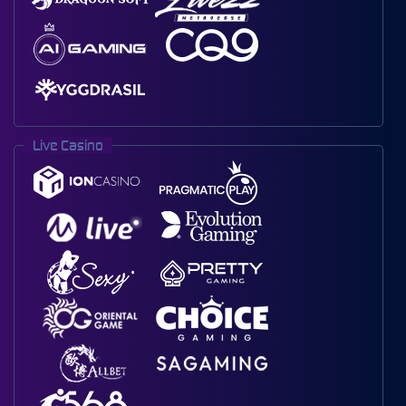
Live Casino