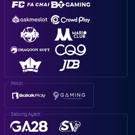
Poker
Sabung Ayam