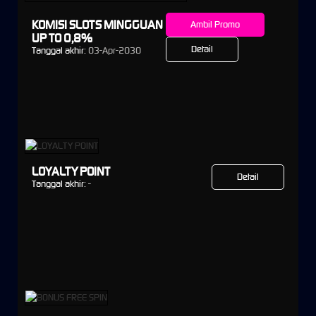
KOMISI SLOTS MINGGUAN
Ambil Promo
UP TO 0,8%
Detail
Tanggal akhir:
03-Apr-2030
LOYALTY POINT
Detail
Tanggal akhir:
-