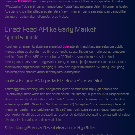
premium,
bursaslot
membuang sistem pencekik tersebut. Kami menggunakan koneksi
*WebSocket* dua arah yang memperbarui *odds* secara presisi dalam hitungan milidetik.
Apa yang Anda lihat di layar adalah data *raw* (mentah) yang sama dengan yang dilihat
oleh para *oddsmaker* di London atau Makau.
Direct Feed API ke Early Market
Sportsbook
Kunci kemenangan telak dalam arena
judi bola
adalah masuk ke pasar sebelum publik
menyadari perubahan formasi tim atau kondisi cuaca. Sistem kami terintegrasi langsung
melalui *Direct Feed API* ke pusat bursa B2B internasional. Ini memastikan Anda
mendapatkan akses ke *Early Market* dengan *odds* (kei) terbaik sebelum bandar lokal
melakukan penyesuaian (*hedging*). Tidak ada lagi cerita taruhan *Running Ball* yang
ditolak sepihak saat tim Anda sedang menyerang balik.
Isolasi Engine RNG pada Eksekusi Putaran Slot
Ketertinggalan teknologi tidak hanya merugikan pemain bola, tapi juga pemain slot.
Pernahkah putaran Anda tiba-tiba patah-patah (*stuttering*) di jam sibuk? Itu terjadi karena
ribuan pemain dipaksa berbagi satu *state* memori mesin. Kami mengimplementasikan
Isolasi Engine RNG (*Random Number Generator*). Setiap kali Anda menekan putaran di
mesin kami, sistem mengalokasikan *thread* memori khusus secara independen untuk
akun Anda. Volatilitas dan probabilitas *scatter* Anda tidak akan saling tumpang tindih atau
disedot oleh kepadatan trafik pemain lain.
Sistem Kliring Finansial Desentralisasi untuk High Roller