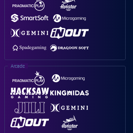
Arcade