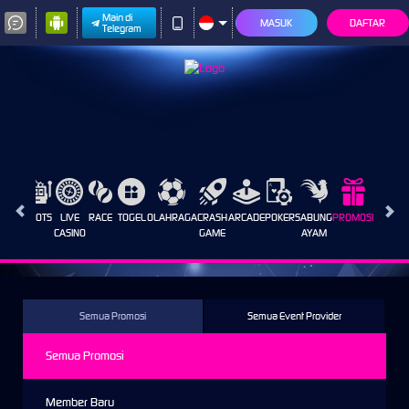
Main di
MASUK
DAFTAR
Telegram
HOT
SLOTS
LIVE
RACE
TOGEL
OLAHRAGA
CRASH
ARCADE
POKER
SABUNG
PROMOSI
AMES
CASINO
GAME
AYAM
Semua Promosi
Semua Event Provider
Semua Promosi
Member Baru