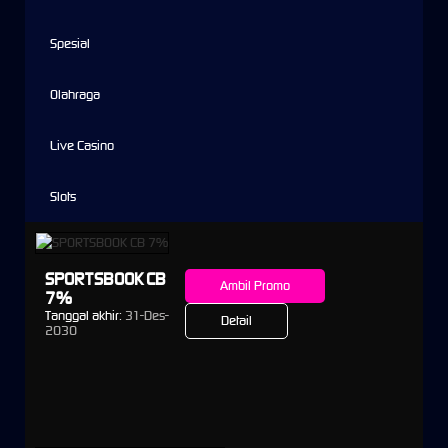
Spesial
Olahraga
Live Casino
Slots
SPORTSBOOK CB
Ambil Promo
7%
Tanggal akhir:
31-Des-
Detail
2030