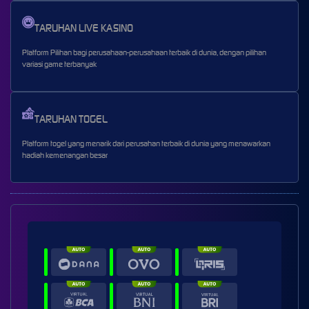
TARUHAN LIVE KASINO
Platform Pilihan bagi perusahaan-perusahaan terbaik di dunia, dengan pilihan
variasi game terbanyak
TARUHAN TOGEL
Platform togel yang menarik dari perusahan terbaik di dunia yang menawarkan
hadiah kemenangan besar