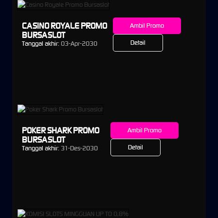
CASINO ROYALE PROMO
Ambil Promo
BURSASLOT
Detail
Tanggal akhir:
03-Apr-2030
POKER SHARK PROMO
Ambil Promo
BURSASLOT
Detail
Tanggal akhir:
31-Des-2030