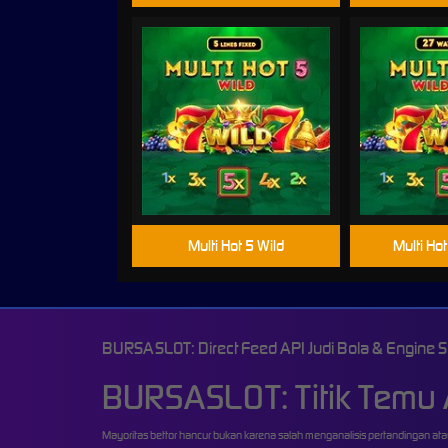
Multi Hot 5 Wild
Multi Ho
BURSASLOT: Direct Feed API Judi Bola & Engine Sl
BURSASLOT: Titik Temu A
Mayoritas bettor hancur bukan karena salah menganalisis pertandingan at