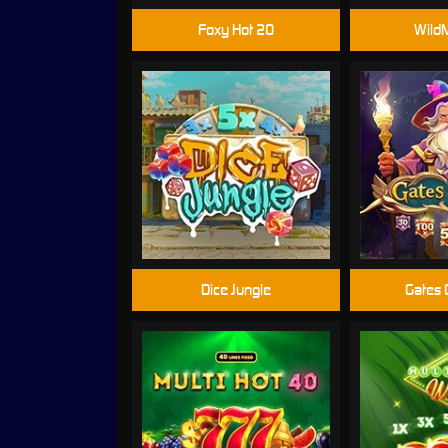
Foxy Hot 20
WildM
Dice Jungle
Gates 