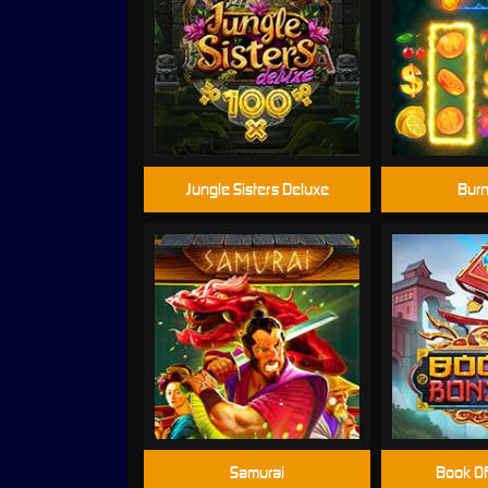
Jungle Sisters Deluxe
Burn
Samurai
Book O