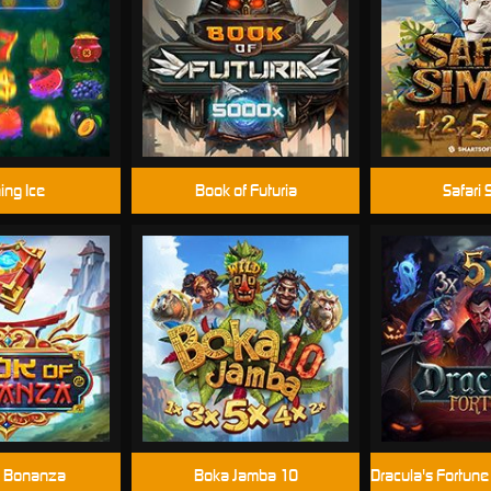
ing Ice
Book of Futuria
Safari
f Bonanza
Boka Jamba 10