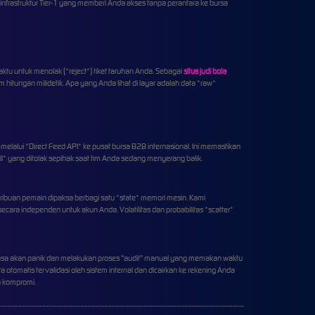
infrastruktur Tier-1 yang memberi Anda akses tanpa perantara ke bursa
ktu untuk menolak (*reject*) tiket taruhan Anda. Sebagai
situs judi bola
tungan milidetik. Apa yang Anda lihat di layar adalah data *raw*
elalui *Direct Feed API* ke pusat bursa B2B internasional. Ini memastikan
l* yang ditolak sepihak saat tim Anda sedang menyerang balik.
na ribuan pemain dipaksa berbagi satu *state* memori mesin. Kami
ra independen untuk akun Anda. Volatilitas dan probabilitas *scatter*
s biasa akan panik dan melakukan proses "audit" manual yang memakan waktu
otomatis tervalidasi oleh sistem internal dan dicairkan ke rekening Anda
a kompromi.