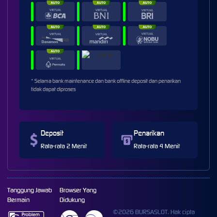
* Selama bank maintenance dan bank offline deposit dan penarikan
tidak dapat diproses
Deposit
Penarikan
Rata-rata 2 Menit
Rata-rata 4 Menit
Tanggung Jawab
Browser Yang
Bermain
Didukung
©2026 BURSASLOT. Hak cipta