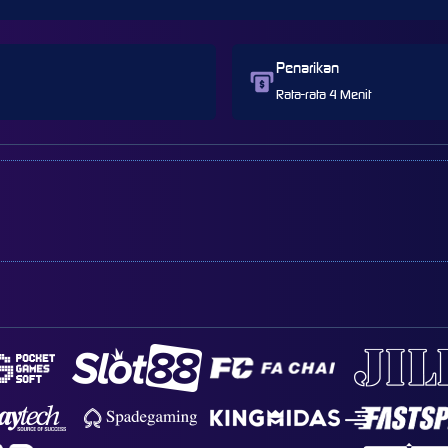
Penarikan
Rata-rata 4 Menit