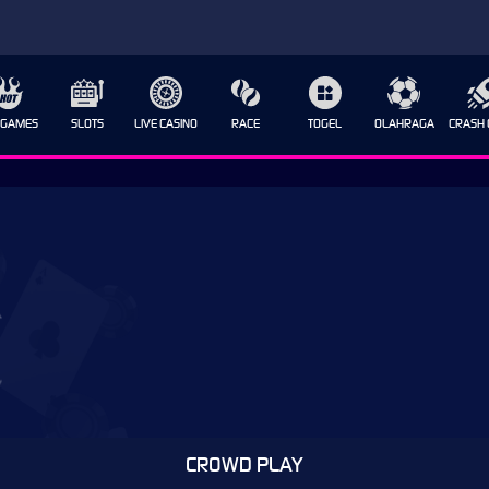
 GAMES
SLOTS
LIVE CASINO
RACE
TOGEL
OLAHRAGA
CRASH
CROWD PLAY