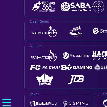
Crash Game
Arcade
Poker
S