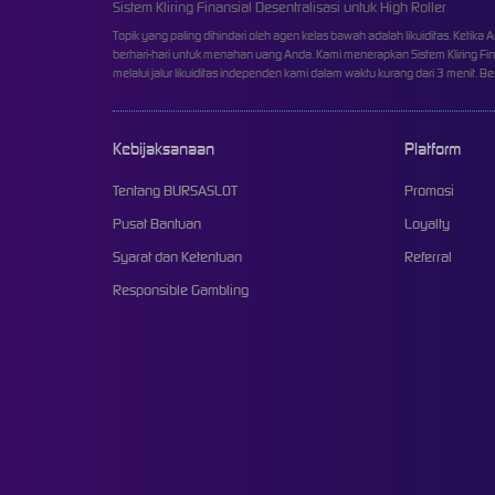
Sistem Kliring Finansial Desentralisasi untuk High Roller
Topik yang paling dihindari oleh agen kelas bawah adalah likuiditas. Ket
berhari-hari untuk menahan uang Anda. Kami menerapkan Sistem Kliring Finan
melalui jalur likuiditas independen kami dalam waktu kurang dari 3 menit. 
Kebijaksanaan
Platform
Tentang BURSASLOT
Promosi
Pusat Bantuan
Loyalty
Syarat dan Ketentuan
Referral
Responsible Gambling