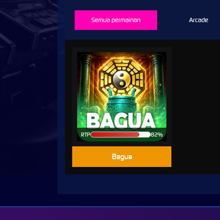
Semua permainan
Arcade
RTP
82%
Bagua