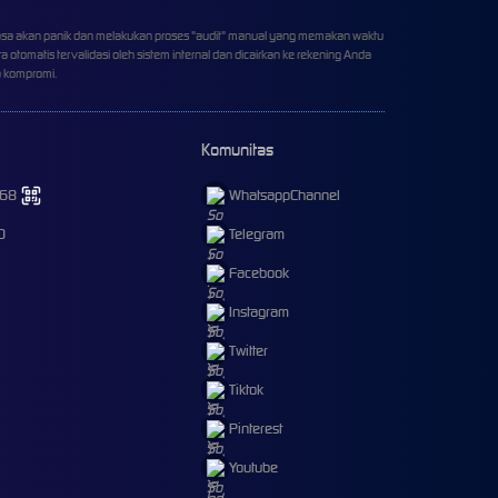
s biasa akan panik dan melakukan proses "audit" manual yang memakan waktu
otomatis tervalidasi oleh sistem internal dan dicairkan ke rekening Anda
a kompromi.
Komunitas
68
WhatsappChannel
0
Telegram
Facebook
Instagram
Twitter
Tiktok
Pinterest
Youtube