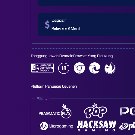
Deposit
Rata-rata 2 Menit
Tanggung Jawab Bermain
Browser Yang Didukung
Platform Penyedia Layanan
Slots