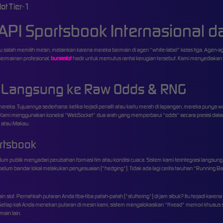
ot Tier-1
PI Sportsbook Internasional dan
au salah memilih mesin, melainkan karena mereka bermain di agen *white-label* kelas tiga. Ag
ermainan profesional,
bursaslot
hadir untuk memutus rantai kerugian tersebut. Kami menyediakan 
s Langsung ke Raw Odds & RNG
eka. Tujuannya sederhana: ketika terjadi penalti atau kartu merah di lapangan, mereka punya wa
ami menggunakan koneksi *WebSocket* dua arah yang memperbarui *odds* secara presisi dalam hi
 atau Makau.
ortsbook
m publik menyadari perubahan formasi tim atau kondisi cuaca. Sistem kami terintegrasi langsung m
elum bandar lokal melakukan penyesuaian (*hedging*). Tidak ada lagi cerita taruhan *Running Bal
n slot. Pernahkah putaran Anda tiba-tiba patah-patah (*stuttering*) di jam sibuk? Itu terjadi kare
iap kali Anda menekan putaran di mesin kami, sistem mengalokasikan *thread* memori khusus seca
main lain.