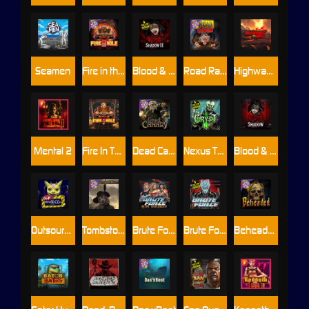
Seamen
Fire in the Hole 2
Blood & Shadow 2
Road Rage
Highway to Hell
Mental 2
Fire In The Hole xBomb
Dead Canary
Nexus The Crypt
Blood & Shadow
Outsourced
Tombstone RIP
Brute Force: Alien Onslaught
Brute Force
Beheaded