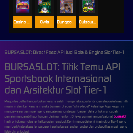
Casino Win Spin
Owls
Dungeon Quest
Outsourced: Slash Game
BURSASLOT: Direct Feed API Judi Bola & Engine Slot Tier-1
BURSASLOT: Titik Temu API
Sportsbook Internasional
dan Arsitektur Slot Tier-1
Mayoritas bettor hancur bukan karena salah menganalisis pertandingan atau salah memilih
mesin, melainkan karena mereka bermain di agen *white-label* kelas tiga. Agen-agen ini
menyewa server murah yang sengaja menunda pembaruan data untuk mencegah
pemain mengambil keuntungan dari momentum. Di level permainan profesional,
bursaslot
hadir untuk memutus rantai kerugian tersebut. Kami menyediakan infrastruktur Tier-1 yang
memberi Anda akses tanpa perantara ke bursa taruhan global dan probabilitas mesin yang
tidak dimanipulasi.