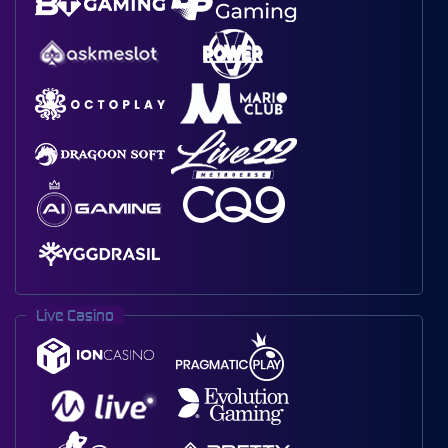
Live Casino