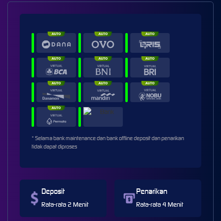
* Selama bank maintenance dan bank offline deposit dan penarikan
tidak dapat diproses
Deposit
Penarikan
Rata-rata 2 Menit
Rata-rata 4 Menit