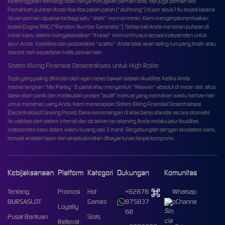
Ketertinggalan teknologi tidak hanya merugikan pemain bola, tapi juga pemain slot.
Pernahkah putaran Anda tiba-tiba patah-patah (*stuttering*) di jam sibuk? Itu terjadi karena
ribuan pemain dipaksa berbagi satu *state* memori mesin. Kami mengimplementasikan
Isolasi Engine RNG (*Random Number Generator*). Setiap kali Anda menekan putaran di
mesin kami, sistem mengalokasikan *thread* memori khusus secara independen untuk
akun Anda. Volatilitas dan probabilitas *scatter* Anda tidak akan saling tumpang tindih atau
disedot oleh kepadatan trafik pemain lain.
Sistem Kliring Finansial Desentralisasi untuk High Roller
Topik yang paling dihindari oleh agen kelas bawah adalah likuiditas. Ketika Anda
memenangkan *Mix Parlay* 6 partai atau menyentuh *Maxwin* absolut di mesin slot, situs
biasa akan panik dan melakukan proses "audit" manual yang memakan waktu berhari-hari
untuk menahan uang Anda. Kami menerapkan Sistem Kliring Finansial Desentralisasi
(Decentralized Clearing Pools). Dana kemenangan di atas batas standar secara otomatis
tervalidasi oleh sistem internal dan dicairkan ke rekening Anda melalui jalur likuiditas
independen kami dalam waktu kurang dari 3 menit. Bergabunglah dengan ekosistem kami,
tempat analisis tajam dan eksekusi instan dibayar lunas tanpa kompromi.
Kebijaksanaan
Platform
Kategori
Dukungan
Komunitas
Tentang
Promosi
Hot
+62878
Whatsap
BURSASLOT
Games
875837
pChanne
Loyalty
68
l
Pusat Bantuan
Slots
Referral