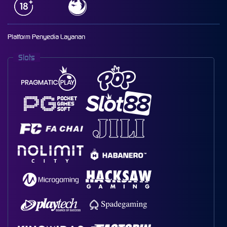
Platform Penyedia Layanan
Slots