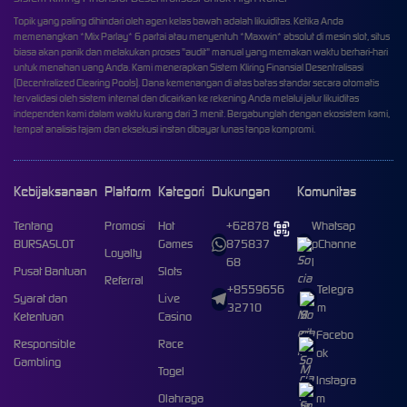
Topik yang paling dihindari oleh agen kelas bawah adalah likuiditas. Ketika Anda
memenangkan *Mix Parlay* 6 partai atau menyentuh *Maxwin* absolut di mesin slot, situs
biasa akan panik dan melakukan proses "audit" manual yang memakan waktu berhari-hari
untuk menahan uang Anda. Kami menerapkan Sistem Kliring Finansial Desentralisasi
(Decentralized Clearing Pools). Dana kemenangan di atas batas standar secara otomatis
tervalidasi oleh sistem internal dan dicairkan ke rekening Anda melalui jalur likuiditas
independen kami dalam waktu kurang dari 3 menit. Bergabunglah dengan ekosistem kami,
tempat analisis tajam dan eksekusi instan dibayar lunas tanpa kompromi.
Kebijaksanaan
Platform
Kategori
Dukungan
Komunitas
Tentang
Promosi
Hot
+62878
Whatsap
BURSASLOT
Games
875837
pChanne
Loyalty
68
l
Pusat Bantuan
Slots
Referral
+8559656
Telegra
Syarat dan
Live
32710
m
Ketentuan
Casino
Facebo
Responsible
Race
ok
Gambling
Togel
Instagra
Olahraga
m