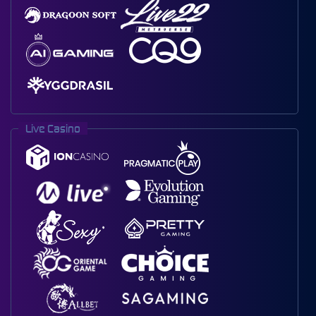
Live Casino