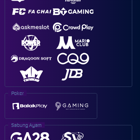
Poker
Sabung Ayam