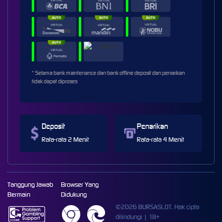
* Selama bank maintenance dan bank offline deposit dan penarikan
tidak dapat diproses
Deposit
Penarikan
Rata-rata 2 Menit
Rata-rata 4 Menit
Tanggung Jawab
Browser Yang
Bermain
Didukung
©2026 BURSASLOT. Hak cipta
dilindungi | 18+