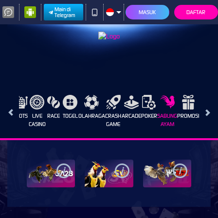
Main di
MASUK
DAFTAR
Telegram
HOT
SLOTS
LIVE
RACE
TOGEL
OLAHRAGA
CRASH
ARCADE
POKER
SABUNG
PROMOSI
AMES
CASINO
GAME
AYAM
i
i
i