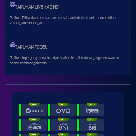
TARUHAN LIVE KASINO
Platform Pilihan bagi perusahaan-perusahaan terbaik di dunia, dengan pilihan
variasi game terbanyak
TARUHAN TOGEL
Platform togel yang menarik dari perusahan terbaik di dunia yang menawarkan
hadiah kemenangan besar