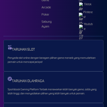
Game
Tiktok
Arcade
Pintere
Poker
st
Sabung
Youtub
Ayam
e
TARUHAN SLOT
Penyedia slot online dengan beragam pilihan game menarik yang memudahkan
pemain untuk mencapai jackpot
TARUHAN OLAHRAGA
Sportsbook Gaming Platform Terbaik menawarkan lebih banyak game, odds yang
lebih tinggi, dan menyediakan pilihan yang lebih banyak untuk pemain.