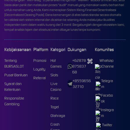
biasa akan panik dan melakukan proses "audit" manual yang memakan waktu berhari-hari
untuk menahan uang Anda. Kami menerapkan Sistem Kliring Finansial Desentralisasi
(Decentralized Clearing Pools). Dana kemenangan di atas batas standar secara otomatis
tervalidasi oleh sistem internal dan dicairkan ke rekening Anda melalui jalur likuiditas
independen kami dalam waktu kurang dari 3 menit. Bergabunglah dengan ekosistem kami,
tempat analisis tajam dan eksekusi instan dibayar lunas tanpa kompromi.
Kebijaksanaan
Platform
Kategori
Dukungan
Komunitas
Tentang
Promosi
Hot
+62878
Whatsap
BURSASLOT
Games
875837
pChanne
Loyalty
68
l
Pusat Bantuan
Slots
Referral
+8559656
Telegra
Syarat dan
Live
32710
m
Ketentuan
Casino
Facebo
Responsible
Race
ok
Gambling
Togel
Instagra
Olahraga
m
Crash
Twitter