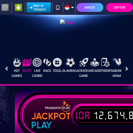
Main di
MASUK
DAFTAR
Telegram
HOT
SLOTS
LIVE
RACE
TOGEL
OLAHRAGA
CRASH
ARCADE
POKER
SABUNG
PROMO
GAMES
CASINO
GAME
AYAM
IDR
12,674,
JACKPOT
PLAY