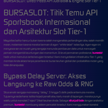
BURSASLOT: Direct Feed API Judi Bola & Engine Slot Tier-1
BURSASLOT: Titik Temu API
Sportsbook Internasional
dan Arsitektur Slot Tier-1
Mayoritas bettor hancur bukan karena salah menganalisis pertandingan atau salah memilih
mesin, melainkan karena mereka bermain di agen *white-label* kelas tiga. Agen-agen ini
menyewa server murah yang sengaja menunda pembaruan data untuk mencegah
pemain mengambil keuntungan dari momentum. Di level permainan profesional,
bursaslot
hadir untuk memutus rantai kerugian tersebut. Kami menyediakan infrastruktur Tier-1 yang
memberi Anda akses tanpa perantara ke bursa taruhan global dan probabilitas mesin yang
tidak dimanipulasi.
Bypass Delay Server: Akses
Langsung ke Raw Odds & RNG
Situs amatir sengaja memasang *delay* 3 hingga 5 detik pada antarmuka mereka.
Tujuannya sederhana: ketika terjadi penalti atau kartu merah di lapangan, mereka punya
waktu untuk menolak (*reject*) tiket taruhan Anda. Sebagai
situs judi bola
dengan arsitektur
premium,
bursaslot
membuang sistem pencekik tersebut. Kami menggunakan koneksi