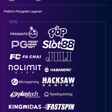
Platform Penyedia Layanan
Slots