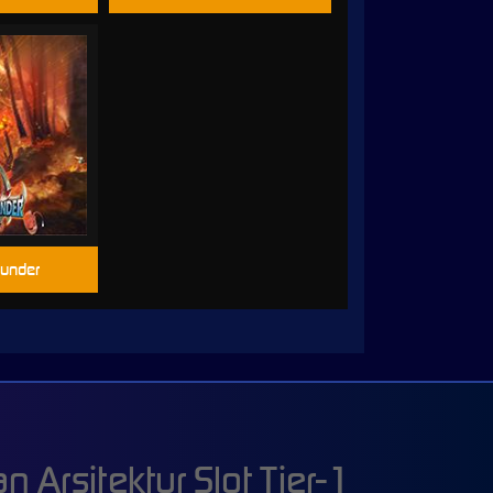
hunder
 Arsitektur Slot Tier-1