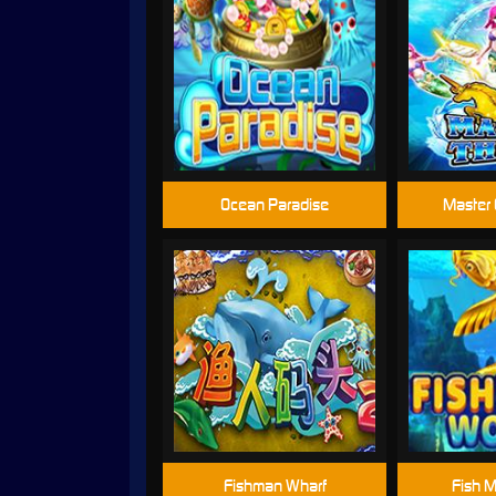
Ocean Paradise
Master 
Fishman Wharf
Fish M