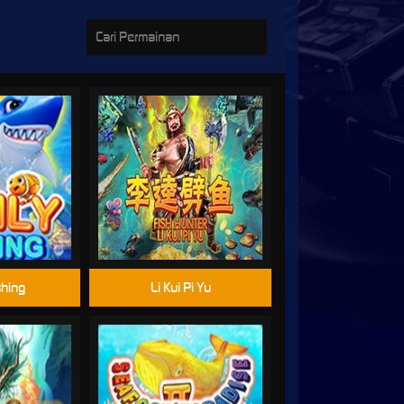
shing
Li Kui Pi Yu