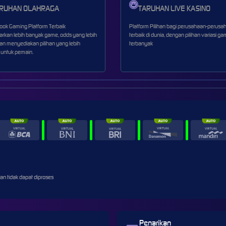
RUHAN OLAHRAGA
TARUHAN LIVE KASINO
ook Gaming Platform Terbaik
Platform Pilihan bagi perusahaan-perusa
kan lebih banyak game, odds yang lebih
terbaik di dunia, dengan pilihan variasi g
 dan menyediakan pilihan yang lebih
terbanyak
untuk pemain.
an tidak dapat diproses
Penarikan