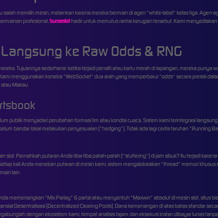
au salah memilih mesin, melainkan karena mereka bermain di agen *white-label* kelas tiga. Ag
ermainan profesional,
bursaslot
hadir untuk memutus rantai kerugian tersebut. Kami menyediakan 
s Langsung ke Raw Odds & RNG
eka. Tujuannya sederhana: ketika terjadi penalti atau kartu merah di lapangan, mereka punya wa
ami menggunakan koneksi *WebSocket* dua arah yang memperbarui *odds* secara presisi dalam hi
 atau Makau.
ortsbook
m publik menyadari perubahan formasi tim atau kondisi cuaca. Sistem kami terintegrasi langsung m
elum bandar lokal melakukan penyesuaian (*hedging*). Tidak ada lagi cerita taruhan *Running Bal
n slot. Pernahkah putaran Anda tiba-tiba patah-patah (*stuttering*) di jam sibuk? Itu terjadi kare
iap kali Anda menekan putaran di mesin kami, sistem mengalokasikan *thread* memori khusus seca
main lain.
ika Anda memenangkan *Mix Parlay* 6 partai atau menyentuh *Maxwin* absolut di mesin slot, situ
sial Desentralisasi (Decentralized Clearing Pools). Dana kemenangan di atas batas standar secara 
Bergabunglah dengan ekosistem kami, tempat analisis tajam dan eksekusi instan dibayar lunas tanp