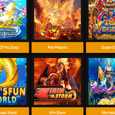
Of The Deep
Fire Phoenix
Ocean K
usic World
Kirin Storm
Mermaid