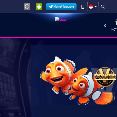
Main di Telegram
HOT