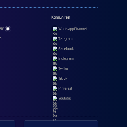
Komunitas
68
WhatsappChannel
0
Telegram
Facebook
Instagram
Twitter
Tiktok
Pinterest
Youtube