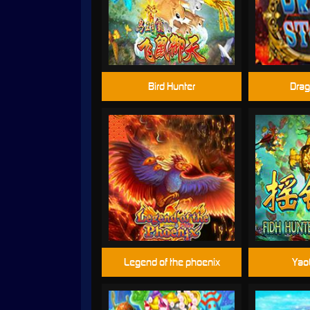
Bird Hunter
Drag
Legend of the phoenix
Yao