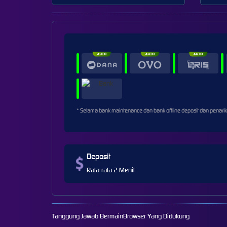
* Selama bank maintenance dan bank offline deposit dan penarik
Deposit
Rata-rata 2 Menit
Tanggung Jawab Bermain
Browser Yang Didukung