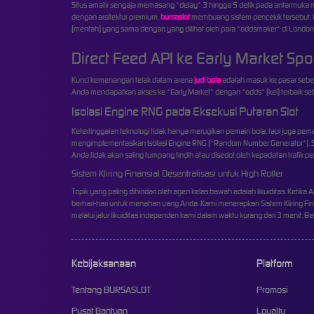
Situs amatir sengaja memasang *delay* 3 hingga 5 detik pada antarmuka mer
dengan arsitektur premium,
bursaslot
membuang sistem pencekik tersebut. K
(mentah) yang sama dengan yang dilihat oleh para *oddsmaker* di London
Direct Feed API ke Early Market Sp
Kunci kemenangan telak dalam arena
judi bola
adalah masuk ke pasar sebelu
Anda mendapatkan akses ke *Early Market* dengan *odds* (kei) terbaik seb
Isolasi Engine RNG pada Eksekusi Putaran Slot
Ketertinggalan teknologi tidak hanya merugikan pemain bola, tapi juga pemai
mengimplementasikan Isolasi Engine RNG (*Random Number Generator*). Set
Anda tidak akan saling tumpang tindih atau disedot oleh kepadatan trafik pe
Sistem Kliring Finansial Desentralisasi untuk High Roller
Topik yang paling dihindari oleh agen kelas bawah adalah likuiditas. Ket
berhari-hari untuk menahan uang Anda. Kami menerapkan Sistem Kliring Finan
melalui jalur likuiditas independen kami dalam waktu kurang dari 3 menit. 
Kebijaksanaan
Platform
Tentang BURSASLOT
Promosi
Pusat Bantuan
Loyalty