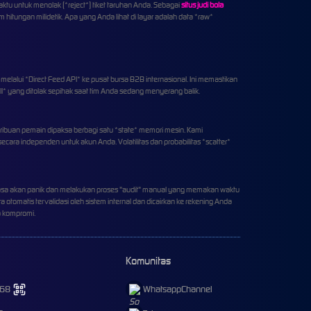
ktu untuk menolak (*reject*) tiket taruhan Anda. Sebagai
situs judi bola
tungan milidetik. Apa yang Anda lihat di layar adalah data *raw*
elalui *Direct Feed API* ke pusat bursa B2B internasional. Ini memastikan
l* yang ditolak sepihak saat tim Anda sedang menyerang balik.
na ribuan pemain dipaksa berbagi satu *state* memori mesin. Kami
ra independen untuk akun Anda. Volatilitas dan probabilitas *scatter*
s biasa akan panik dan melakukan proses "audit" manual yang memakan waktu
otomatis tervalidasi oleh sistem internal dan dicairkan ke rekening Anda
a kompromi.
Komunitas
68
WhatsappChannel