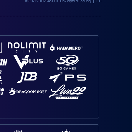
©2026 BURSASLOT. Hak cipta dilindungi | 18+