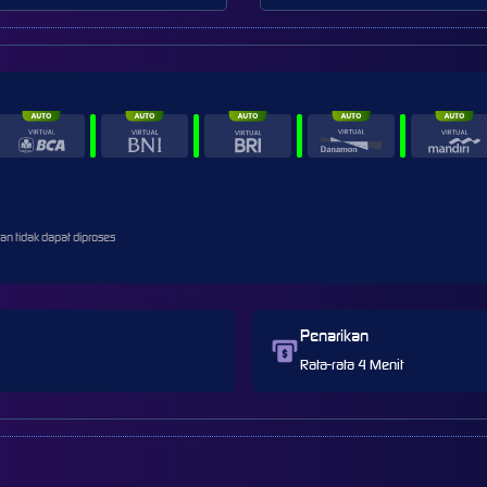
an tidak dapat diproses
Penarikan
Rata-rata 4 Menit